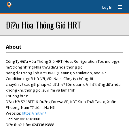
Log In
Ði?u Hòa Thông Gió HRT
About
Công Ty Ði?u Hòa Thông Gió HRT (Heat Refrigeration Technology),
m?t trong nh?ng Nhà th?u di?u hòa thông gió
hàng d?u trong linh v?c HVAC (Heating, Ventilation, and Air
Conditioning) t?i Hà N?i, Vi?t Nam. Công ty chúng tôi
chuyên v? các gi?i pháp và d?ch v? liên quan d?n h? th?ng di?u hòa
không khí, thông gió, su?i ?m và làm l?nh.
Thuong hi?u:
Ð?a ch?: S? 18TT16, Ðu?ng Foresa 8B, KÐT Sinh Thái Tasco, Xuân
Phuong, Nam T? Liêm, Hà N?i
Website:
https://hrt.vn/
Hotline: 0916181080
Ði?n tho?i bàn: 02433619888