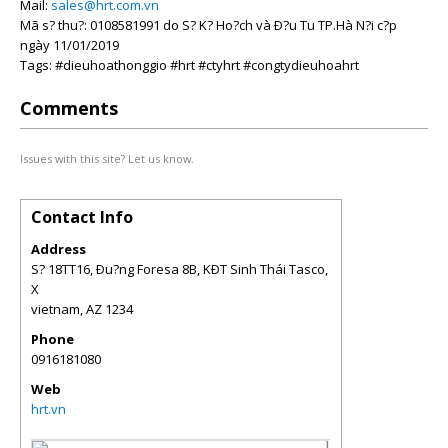
Mail:
sales@hrt.com.vn
Mã s? thu?: 0108581991 do S? K? Ho?ch và Ð?u Tu TP.Hà N?i c?p
ngày 11/01/2019
Tags: #dieuhoathonggio #hrt #ctyhrt #congtydieuhoahrt
Comments
Issues with this site? Let us know.
Contact Info
Address
S? 18TT16, Ðu?ng Foresa 8B, KÐT Sinh Thái Tasco,
X
vietnam
,
AZ
1234
Phone
0916181080
Web
hrt.vn